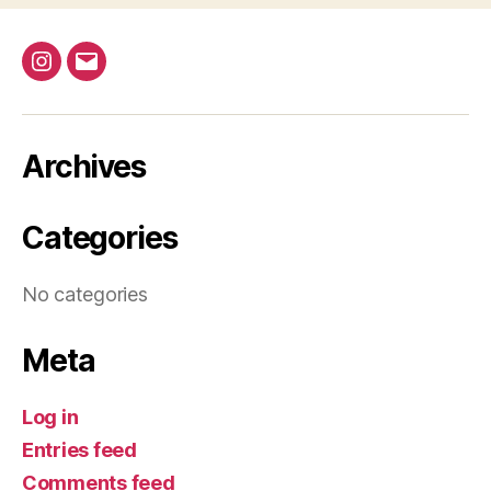
d
t
n
i
V
t
@bap_tu
bapalphaphi
o
i
s
n
e
Archives
w
Categories
s
N
No categories
a
Meta
v
i
Log in
Entries feed
g
Comments feed